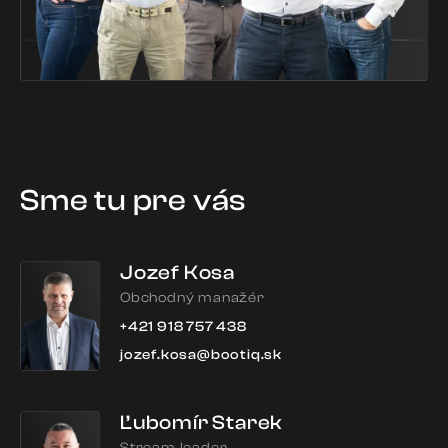
Sme tu pre vás
Jozef Kosa
Obchodný manažér
+421 918 757 438
jozef.kosa@bootiq.sk
Ľubomír Starek