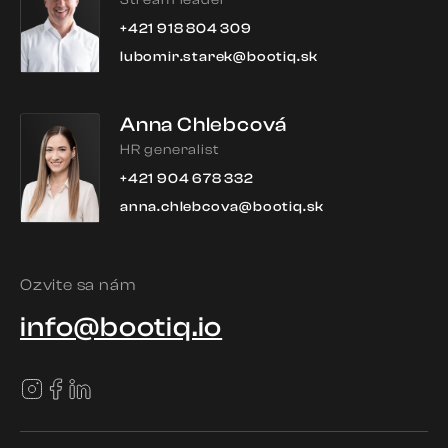
Stream leader
+421 918 804 309
lubomir.starek@bootiq.sk
Anna Chlebcová
HR generalist
+421 904 678 332
anna.chlebcova@bootiq.sk
Ozvite sa nám
info@bootiq.io