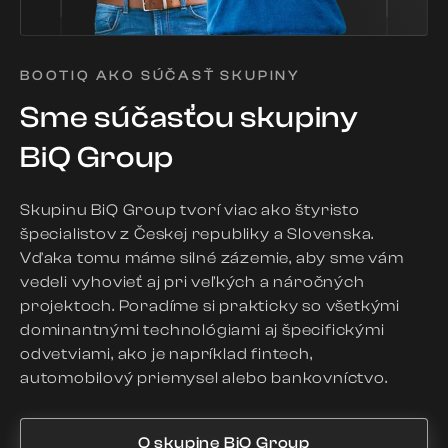
BOOTIQ AKO SÚČASŤ SKUPINY
Sme súčasťou skupiny
BiQ Group
Skupinu BiQ Group tvorí viac ako štyristo
špecialistov z Českej republiky a Slovenska.
Vďaka tomu máme silné zázemie, aby sme vám
vedeli vyhovieť aj pri veľkých a náročných
projektoch. Poradíme si prakticky so všetkými
dominantnými technológiami aj špecifickými
odvetviami, ako je napríklad fintech,
automobilový priemysel alebo bankovníctvo.
O skupine BiQ Group