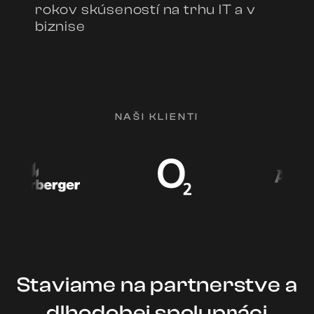
rokov skúseností na trhu IT a v
biznise
NAŠI KLIENTI
Staviame na partnerstve a
dlhodobej spolupráci