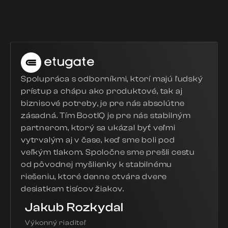
Spolupráca s odborníkmi, ktorí majú ľudský
prístup a chápu ako produktové, tak aj
biznisové potreby, je pre nás absolútne
zásadná. Tím BootIQ je pre nás stabilným
partnerom, ktorý sa ukázal byť veľmi
vytrvalým aj v čase, keď sme boli pod
veľkým tlakom. Spoločne sme prešli cestu
od pôvodnej myšlienky k stabilnému
riešeniu, ktoré denne otvára dvere
desiatkam tisícov žiakov.
Jakub Rozkydal
Výkonný riaditeľ