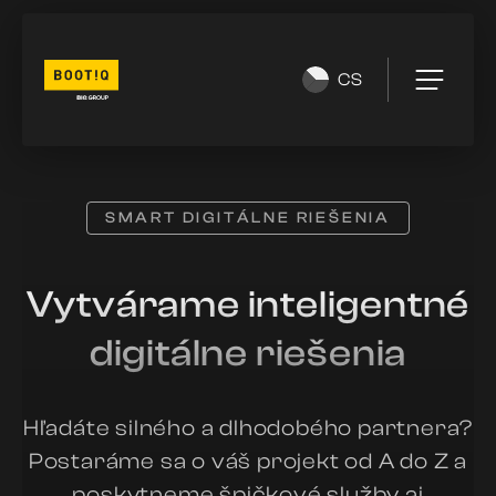
CS
SMART DIGITÁLNE RIEŠENIA
Vytvárame inteligentné
digitálne riešenia
Hľadáte silného a dlhodobého partnera?
Postaráme sa o váš projekt od A do Z a
poskytneme špičkové služby aj