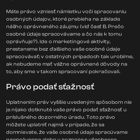
Máte právo vzniesť námietku voči spracovaniu
osobných údajov, ktoré prebieha na základe
nášho oprávneného záujmu (viď časť B. Prečo
osobné údaje spracovávame a čo nás k tomu
oprávňuje?). Ide o marketingové aktivity,
prestaneme bez ďalšieho vaše osobné údaje
spracovávať; v ostatných prípadoch tak urobíme,
ak nebudeme mať vážne oprávnené dôvody na
to, aby sme v takom spracovaní pokračovali.
Právo podať sťažnosť
Uplatnením práv vyššie uvedeným spôsobom nie
je nijako dotknuté vaše právo podať sťažnosť u
príslušného dozorného úradu. Toto právo
môžete uplatniť najmä v prípade, že sa
domnievate, že vaše osobné údaje spracúvame
neoprávnene alebo v rozpore s všeobecne