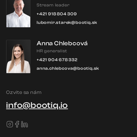
Stream leader
+421 918 804 309
lubomir.starek@bootiq.sk
Anna Chlebcová
HR generalist
+421 904 678 332
anna.chlebcova@bootiq.sk
Ozvite sa nám
info@bootiq.io