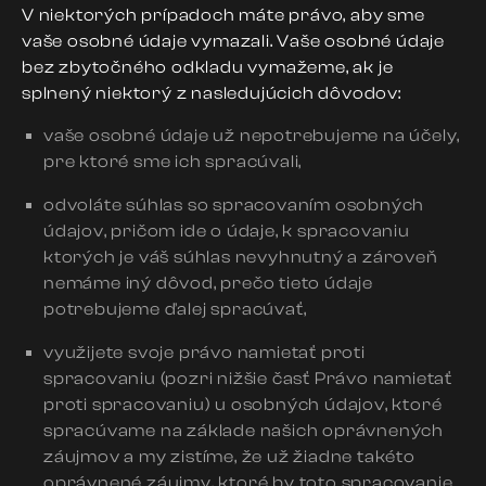
V niektorých prípadoch máte právo, aby sme
vaše osobné údaje vymazali. Vaše osobné údaje
bez zbytočného odkladu vymažeme, ak je
splnený niektorý z nasledujúcich dôvodov:
vaše osobné údaje už nepotrebujeme na účely,
pre ktoré sme ich spracúvali,
odvoláte súhlas so spracovaním osobných
údajov, pričom ide o údaje, k spracovaniu
ktorých je váš súhlas nevyhnutný a zároveň
nemáme iný dôvod, prečo tieto údaje
potrebujeme ďalej spracúvať,
využijete svoje právo namietať proti
spracovaniu (pozri nižšie časť Právo namietať
proti spracovaniu) u osobných údajov, ktoré
spracúvame na základe našich oprávnených
záujmov a my zistíme, že už žiadne takéto
oprávnené záujmy, ktoré by toto spracovanie