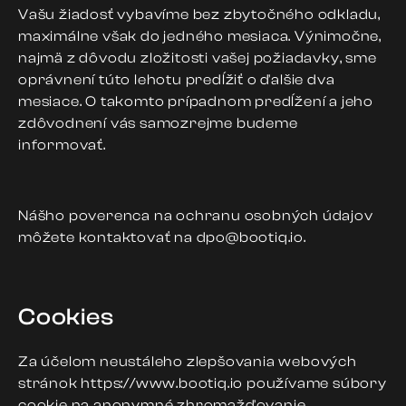
Vašu žiadosť vybavíme bez zbytočného odkladu,
maximálne však do jedného mesiaca. Výnimočne,
najmä z dôvodu zložitosti vašej požiadavky, sme
oprávnení túto lehotu predĺžiť o ďalšie dva
mesiace. O takomto prípadnom predĺžení a jeho
zdôvodnení vás samozrejme budeme
informovať.
Nášho poverenca na ochranu osobných údajov
môžete kontaktovať na dpo@bootiq.io.
Cookies
Za účelom neustáleho zlepšovania webových
stránok https://www.bootiq.io používame súbory
cookie na anonymné zhromažďovanie