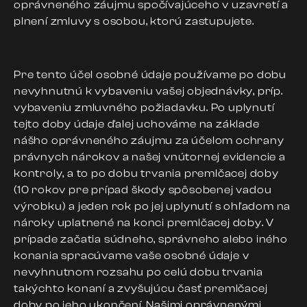
oprávneného záujmu spočívajúceho v uzavretí a
plnení zmluvy s osobou, ktorú zastupujete.
Pre tento účel osobné údaje používame po dobu
nevyhnutnú k vybaveniu vašej objednávky, príp.
vybaveniu zmluvného požiadavku. Po uplynutí
tejto doby údaje ďalej uchováme na základe
nášho oprávneného záujmu za účelom ochrany
právnych nárokov a našej vnútornej evidencie a
kontroly, a to po dobu trvania premlčacej doby
(10 rokov pre prípad škody spôsobenej vadou
výrobku) a jeden rok po jej uplynutí s ohľadom na
nároky uplatnené na konci premlčacej doby. V
prípade začatia súdneho, správneho alebo iného
konania spracúvame vaše osobné údaje v
nevyhnutnom rozsahu po celú dobu trvania
takýchto konaní a zvyšujúcu časť premlčacej
doby po jeho ukončení. Našimi oprávnenými