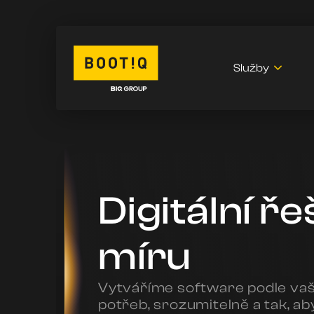
Služby
Digitální ře
míru
Vytváříme software podle va
potřeb, srozumitelně a tak, aby