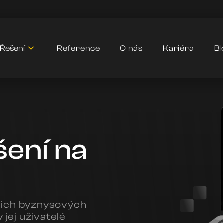
Řešení
Reference
O nás
Kariéra
Bl
šení na
šich byznysových
 jej uživatelé