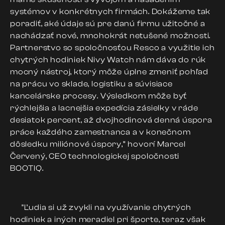
systémov v konkrétnych firmách. Dokážeme tak
poradiť, aké údaje sú pre danú firmu užitočné a
nachádzať nové, mnohokrát netušené možnosti.
Partnerstvo so spoločnosťou Resco a využitie ich
chytrých hodiniek Nivy Watch nám dáva do rúk
mocný nástroj, ktorý môže úplne zmeniť pohľad
na prácu vo sklade, logistiku a súvisiace
kancelárske procesy. Výsledkom môže byť
rýchlejšia a lacnejšia expedícia zásielky v ráde
desiatok percent, až dvojhodinová denná úspora
práce každého zamestnanca a v konečnom
dôsledku miliónové úspory,” hovorí Marcel
Červený, CEO technologickej spoločnosti
BOOTIQ.
"Ľudia si už zvykli na využívanie chytrých
hodiniek a iných meradiel pri športe, teraz však