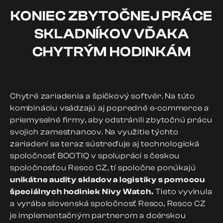
KONIEC ZBYTOČNEJ PRÁCE
SKLADNÍKOV VĎAKA
CHYTRÝM HODINKÁM
Chytré zariadenia a špičkový softvér. Na túto
kombináciu vsádzajú aj popredné e-commerce a
priemyselné firmy, aby odstránili zbytočnú prácu
svojich zamestnancov. Na využitie týchto
zariadení sa teraz sústreďuje aj technologická
spoločnosť BOOTIQ v spolupráci s českou
spoločnosťou Resco CZ, tí spoločne ponúkajú
unikátne audity skladov a logistiky s pomocou
špeciálnych hodiniek Nivy Watch.
Tieto vyvinula
a vyrába slovenská spoločnosť Resco, Resco CZ
je implementačným partnerom a dcérskou