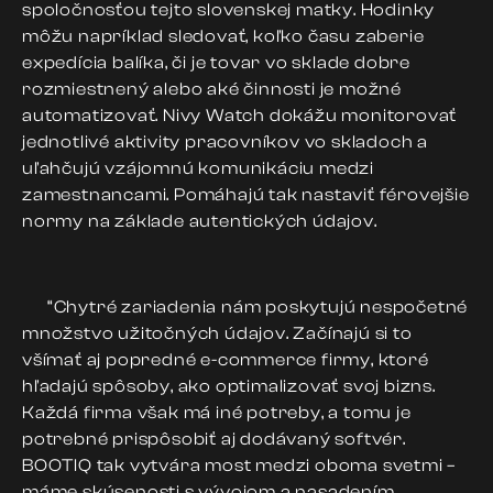
spoločnosťou tejto slovenskej matky. Hodinky
môžu napríklad sledovať, koľko času zaberie
expedícia balíka, či je tovar vo sklade dobre
rozmiestnený alebo aké činnosti je možné
automatizovať. Nivy Watch dokážu monitorovať
jednotlivé aktivity pracovníkov vo skladoch a
uľahčujú vzájomnú komunikáciu medzi
zamestnancami. Pomáhajú tak nastaviť férovejšie
normy na základe autentických údajov.
“Chytré zariadenia nám poskytujú nespočetné
množstvo užitočných údajov. Začínajú si to
všímať aj popredné e-commerce firmy, ktoré
hľadajú spôsoby, ako optimalizovať svoj bizns.
Každá firma však má iné potreby, a tomu je
potrebné prispôsobiť aj dodávaný softvér.
BOOTIQ tak vytvára most medzi oboma svetmi –
máme skúsenosti s vývojom a nasadením