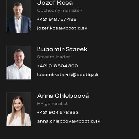
Jozef Kosa
Obchodný manažér
+421 918 757 438
jozef.kosa@bootiq.sk
Ľubomír Starek
Stream leader
+421 918 804 309
lubomir.starek@bootiq.sk
Anna Chlebcová
HR generalist
+421 904 678 332
anna.chlebcova@bootiq.sk