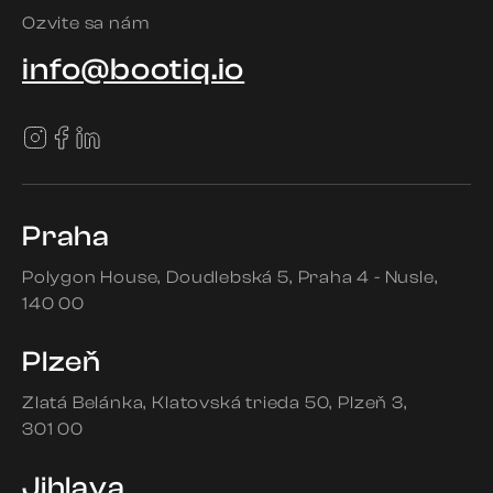
Ozvite sa nám
info@bootiq.io
Praha
Polygon House
Doudlebská 5
Praha 4 - Nusle
140 00
Plzeň
Zlatá Belánka
Klatovská trieda 50
Plzeň 3
301 00
Jihlava