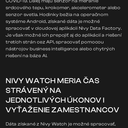
COVID-19. Ďalej majú senzor na meranie
srdcového tepu, krokomer, akcelerometer alebo
senzor svetla. Hodinky bežia na operačnom
systéme Android, získané dáta je možné
spracovať v cloudovej aplikácii Nivy Data Factory.
Je však možné ich prepojiť aj do aplikácií a riešení
tretích strán cez API, spracovať pomocou
nástrojov business intelligence alebo chytrých
riešení na báze AI.
NIVY WATCH MERIA ČAS
STRÁVENÝ NA
JEDNOTLIVÝCH ÚKONOV I
VYŤAŽENIE ZAMESTNANCOV
Dáta získané z Nivy Watch je možné spracovať,