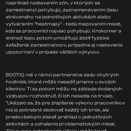
napríklad nastavením zón, v ktorých sa
zamestnanci pohybujú, zaznamenávaním času
stráveného na jednotlivých aktivitách alebo
vytváraním "heatmapy" - teda mapovaním miest,
kde sa pracovníci najviac pohybujú. Krokomer a
snímač tepu potom umožňujú zistiť fyzické
zaťaženie zamestnancov, prípadne aj nastavenie
upozornení v prípade väčších výkyvov.
BOOTIQ má v rámci partnerstva sadu chytrých
hodiniek, ktoré môže nasadiť priamo u svojich
klientov. Tí sa potom môžu na základe dodaných
výstupov rozhodnúť, či ich nasadia na trvalo.
"Ukázalo sa, že pre zlepšenie výkonu pracovníkov
nie je potrebné sledovať každý ich krok, ale
predovšetkým získať prehľad o jednotlivých
aktivitách a odhalenie problematických miest.
Získavanie potrebných údajov môže trvať