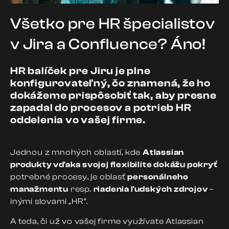
Všetko pre HR špecialistov
v Jira a Confluence? Áno!
HR balíček pre Jiru je plne
konfigurovateľný, čo znamená, že ho
dokážeme prispôsobiť tak, aby presne
zapadal do procesov a potrieb HR
oddelenia vo vašej firme.
Jednou z mnohých oblastí, kde
Atlassian
produkty
vďaka svojej flexibilite dokážu pokryť
potrebné procesy, je oblasť
personálneho
manažmentu
resp.
riadenia ľudských zdrojov
–
inými slovami „HR“.
A teda, či už vo vašej firme využívate Atlassian