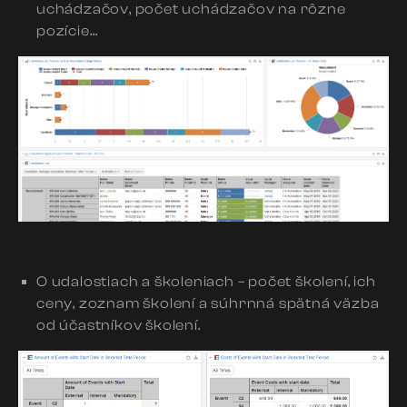
uchádzačov, počet uchádzačov na rôzne
pozície…
O udalostiach a školeniach – počet školení, ich
ceny, zoznam školení a súhrnná spätná väzba
od účastníkov školení.