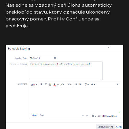
Následne sa v zadaný deň úloha automaticky
preklopí do stavu, ktorý označuje ukončený
pracovný pomer. Profil v Confluence sa
archivuje.