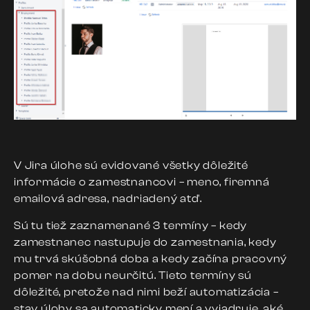
V Jira úlohe sú evidované všetky dôležité
informácie o zamestnancovi – meno, firemná
emailová adresa, nadriadený atď.
Sú tu tiež zaznamenané 3 termíny – kedy
zamestnanec nastupuje do zamestnania,
kedy
mu trvá skúšobná doba
a kedy začína pracovný
pomer na dobu neurčitú. Tieto termíny sú
dôležité, pretože nad nimi beží automatizácia –
stav úlohy sa automaticky mení a
vyjadruje, aké