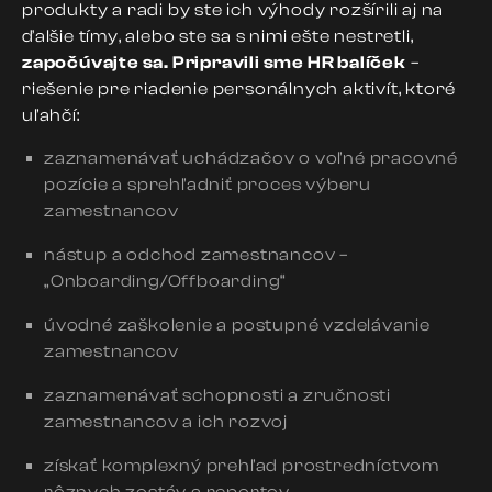
produkty a radi by ste ich výhody rozšírili aj na
ďalšie tímy, alebo ste sa s nimi ešte nestretli,
započúvajte sa. Pripravili sme HR balíček
–
riešenie pre riadenie personálnych aktivít, ktoré
uľahčí:
zaznamenávať uchádzačov o voľné pracovné
pozície a sprehľadniť proces výberu
zamestnancov
nástup a odchod zamestnancov –
„Onboarding/Offboarding“
úvodné zaškolenie a postupné vzdelávanie
zamestnancov
zaznamenávať schopnosti a zručnosti
zamestnancov a ich rozvoj
získať komplexný prehľad prostredníctvom
rôznych zostáv a reportov