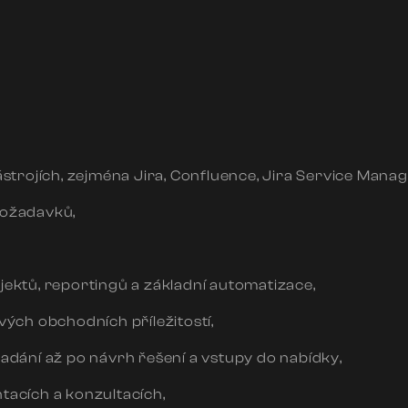
ástrojích, zejména Jira, Confluence, Jira Service Mana
požadavků,
ektů, reportingů a základní automatizace,
vých obchodních příležitostí,
adání až po návrh řešení a vstupy do nabídky,
tacích a konzultacích,