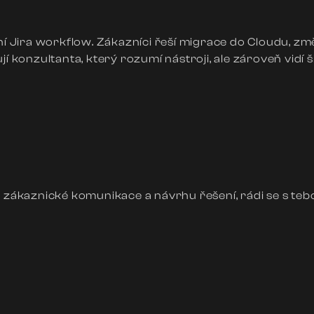
ní Jira workflow. Zákazníci řeší migrace do Cloudu, změ
í konzultanta, který rozumí nástroji, ale zároveň vidí š
, zákaznické komunikace a návrhu řešení, rádi se s te