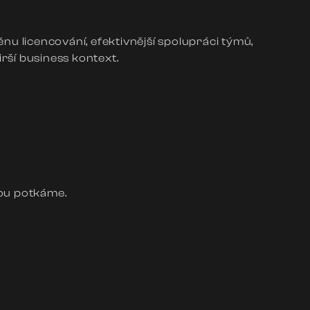
nu licencování, efektivnější spolupráci týmů,
irší business kontext.
bou potkáme.