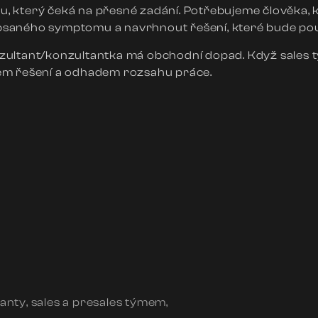
který čeká na přesné zadání. Potřebujeme člověka, kte
popsaného symptomu a navrhnout řešení, které bude použ
ultant/konzultantka má obchodní dopad. Když sales tý
em řešení a odhadem rozsahu práce.
anty, sales a presales týmem,