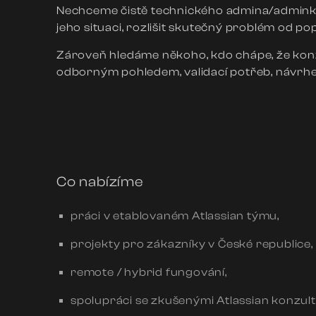
Nechceme čistě technického admina/adminku, 
jeho situaci, rozlišit skutečný problém od 
Zároveň hledáme někoho, kdo chápe, že konz
odborným pohledem, validací potřeb, návrh
Co nabízíme
práci v etablovaném Atlassian týmu,
projekty pro zákazníky v České republice,
remote / hybrid fungování,
spolupráci se zkušenými Atlassian konzult