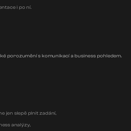
tace i po ní.
ické porozumění s komunikací a business pohledem.
 jen slepě plnit zadání,
ness analýzy,