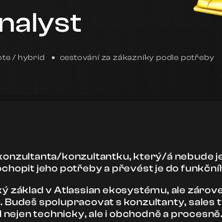
nalyst
te / hybrid
cestování za zákazníky podle potřeby
onzultanta/konzultantku, který/á nebude jen
hopit jeho potřeby a převést je do funkční
ý základ v Atlassian ekosystému, ale zárov
 Budeš spolupracovat s konzultanty, sales
l nejen technicky, ale i obchodně a procesně