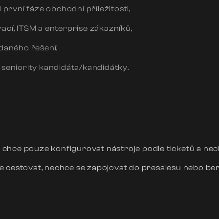
první fáze obchodní příležitosti,
rací, ITSM a enterprise zákazníků,
odaného řešení,
seniority kandidáta/kandidátky.
chce pouze konfigurovat nástroje podle ticketů a ne
 cestovat, nechce se zapojovat do presalesu nebo ber