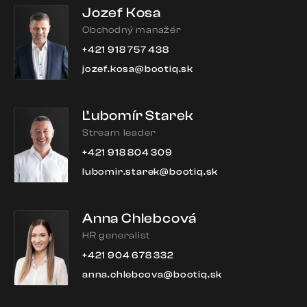
Jozef Kosa
Obchodný manažér
+421 918 757 438
jozef.kosa@bootiq.sk
Ľubomír Starek
Stream leader
+421 918 804 309
lubomir.starek@bootiq.sk
Anna Chlebcová
HR generalist
+421 904 678 332
anna.chlebcova@bootiq.sk