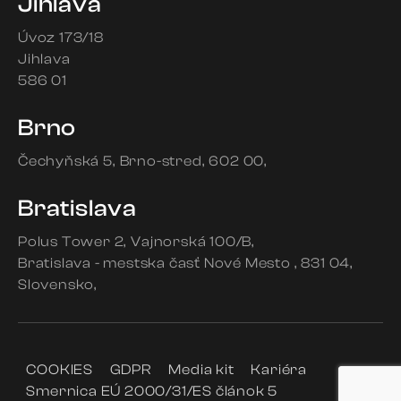
Jihlava
Úvoz 173/18
Jihlava
586 01
Brno
Čechyňská 5
Brno-stred
602 00
Bratislava
Polus Tower 2
Vajnorská 100/B
Bratislava - mestska časť Nové Mesto
831 04
Slovensko
COOKIES
GDPR
Media kit
Kariéra
Smernica EÚ 2000/31/ES článok 5