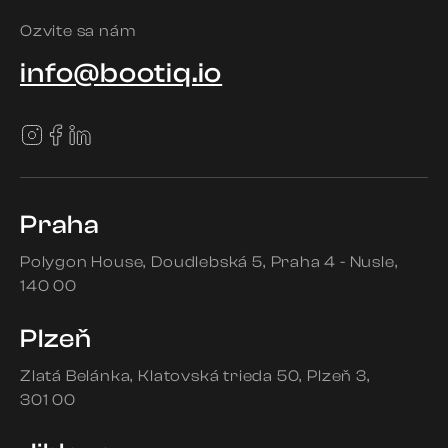
Ozvite sa nám
info@bootiq.io
Praha
Polygon House
Doudlebská 5
Praha 4 - Nusle
140 00
Plzeň
Zlatá Belánka
Klatovská trieda 50
Plzeň 3
301 00