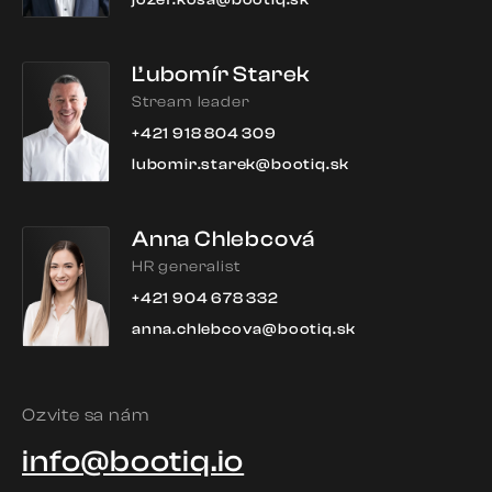
Ľubomír Starek
Stream leader
+421 918 804 309
lubomir.starek@bootiq.sk
Anna Chlebcová
HR generalist
+421 904 678 332
anna.chlebcova@bootiq.sk
Ozvite sa nám
info@bootiq.io