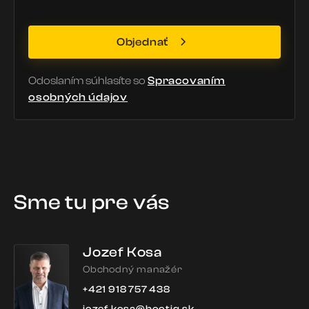
Objednať
Odoslaním súhlasíte so
Spracovaním
osobných údajov
Sme tu pre vás
Jozef Kosa
Obchodný manažér
+421 918 757 438
jozef.kosa@bootiq.sk