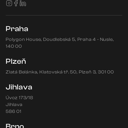
Praha
Polygon House
Doudlebská 5
Praha 4 - Nusle
140 00
Plzeň
Zlatá Belánka
Klatovská tř. 50
Plzeň 3
301 00
Jihlava
Úvoz 173/18
Jihlava
586 01
Brno