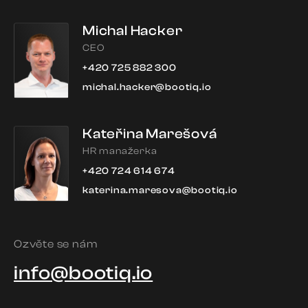
Michal Hacker
CEO
+420 725 882 300
michal.hacker@bootiq.io
Kateřina Marešová
HR manažerka
+420 724 614 674
katerina.maresova@bootiq.io
Ozvěte se nám
info@bootiq.io