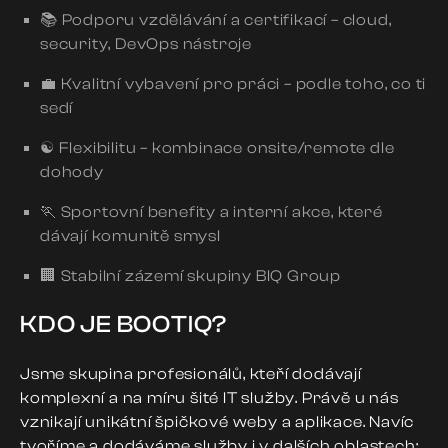
📚 Podporu vzdělávání a certifikací – cloud,
security, DevOps nástroje
💼 Kvalitní vybavení pro práci – podle toho, co ti
sedí
☯️ Flexibilitu – kombinace onsite/remote dle
dohody
🏃 Sportovní benefity a interní akce, které
dávají komunitě smysl
🏢 Stabilní zázemí skupiny BIQ Group
KDO JE BOOTIQ?
Jsme skupina profesionálů, kteří dodávají
komplexní a na míru šité IT služby. Právě u nás
vznikají unikátní špičkové weby a aplikace. Navíc
tvoříme a dodáváme služby i v dalších oblastech: