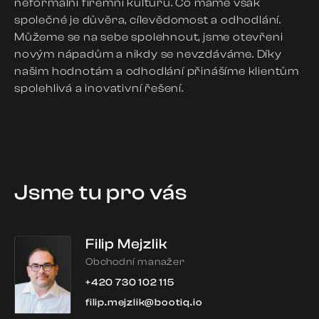
neformální firemní kulturu. Co máme však
společné je důvěra, cílevědomost a odhodlání.
Můžeme se na sebe spolehnout, jsme otevřeni
novým nápadům a nikdy se nevzdáváme. Díky
našim hodnotám a odhodlání přinášíme klientům
spolehlivá a inovativní řešení.
Jsme tu pro vás
Filip Mejzlik
Obchodní manažer
+420 730 102 115
filip.mejzlik@bootiq.io